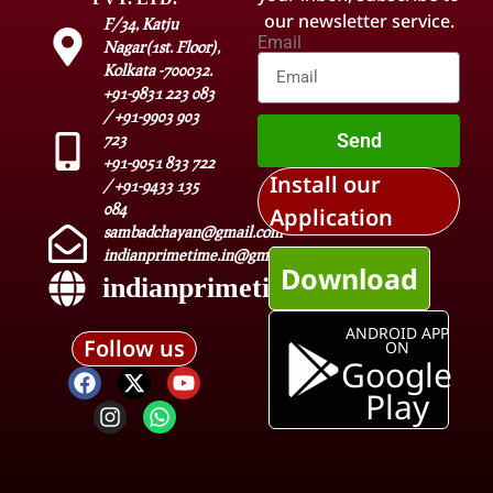
our newsletter service.
F/34, Katju
Email
Nagar(1st. Floor),
Kolkata -700032.
+91-9831 223 083
/ +91-9903 903
Send
723
+91-9051 833 722
Install our
/ +91-9433 135
084
Application
sambadchayan@gmail.com
indianprimetime.in@gmail.com
Download
indianprimetime.in
ANDROID APP
Follow us
ON
Google
Play