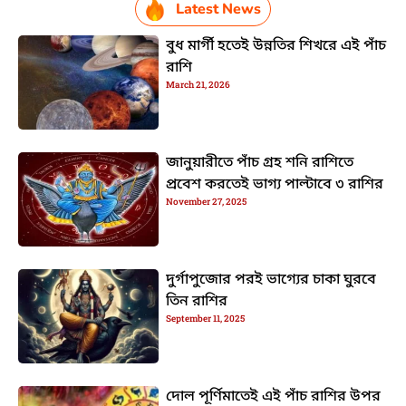
Latest News
বুধ মার্গী হতেই উন্নতির শিখরে এই পাঁচ
রাশি
March 21, 2026
জানুয়ারীতে পাঁচ গ্রহ শনি রাশিতে
প্রবেশ করতেই ভাগ্য পাল্টাবে ৩ রাশির
November 27, 2025
দুর্গাপুজোর পরই ভাগ্যের চাকা ঘুরবে
তিন রাশির
September 11, 2025
দোল পূর্ণিমাতেই এই পাঁচ রাশির উপর