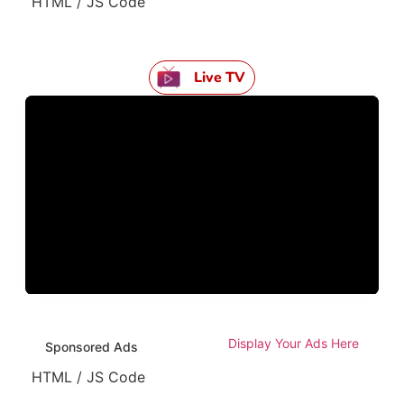
HTML / JS Code
Live TV
Display Your Ads Here
Sponsored Ads
HTML / JS Code