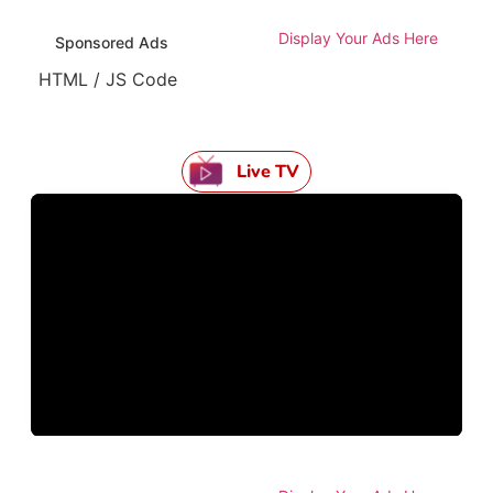
Display Your Ads Here
Sponsored Ads
HTML / JS Code
Live TV