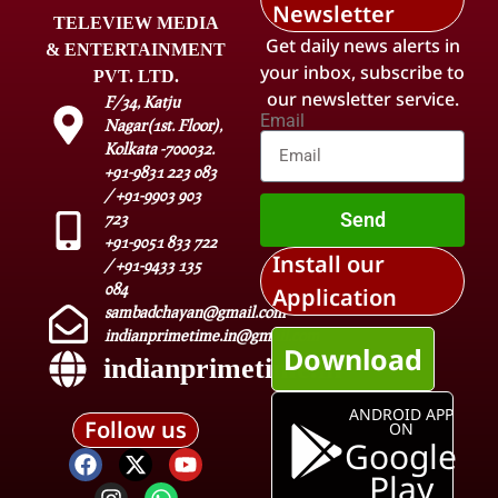
Newsletter
TELEVIEW MEDIA
Get daily news alerts in
& ENTERTAINMENT
your inbox, subscribe to
PVT. LTD.
our newsletter service.
F/34, Katju
Email
Nagar(1st. Floor),
Kolkata -700032.
+91-9831 223 083
/ +91-9903 903
Send
723
+91-9051 833 722
Install our
/ +91-9433 135
084
Application
sambadchayan@gmail.com
indianprimetime.in@gmail.com
Download
indianprimetime.in
ANDROID APP
Follow us
ON
Google
Play