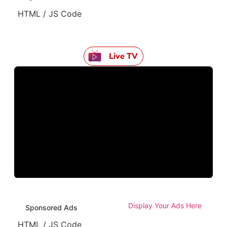
HTML / JS Code
Live TV
Display Your Ads Here
Sponsored Ads
HTML / JS Code