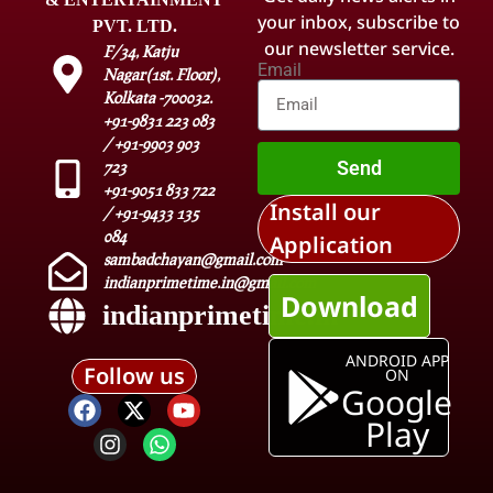
your inbox, subscribe to
PVT. LTD.
our newsletter service.
F/34, Katju
Email
Nagar(1st. Floor),
Kolkata -700032.
+91-9831 223 083
/ +91-9903 903
Send
723
+91-9051 833 722
Install our
/ +91-9433 135
084
Application
sambadchayan@gmail.com
indianprimetime.in@gmail.com
Download
indianprimetime.in
ANDROID APP
Follow us
ON
Google
Play