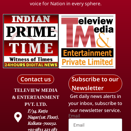
voice for Nation in every sphere.
Contact us
Subscribe to our
Newsletter
TELEVIEW MEDIA
Get daily news alerts in
& ENTERTAINMENT
your inbox, subscribe to
PVT. LTD.
our newsletter service.
F/34, Katju
Email
Nagar(1st. Floor),
Kolkata -700032.
+91-9831 223 083