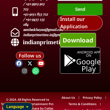
/ +91-9903 903
Send
723
+91-9051 833 722
Install our
/ +91-9433 135
084
Application
sambadchayan@gmail.com
indianprimetime.in@gmail.com
Download
indianprimetime.in
ANDROID APP
Follow us
ON
Google
Play
About-Us
Privacy Policy
© 2024. All Rights Reserved to
Teleview Media & Entertainment Pvt.
Terms & Conditions
Language
Ltd. Technical Maintenace by
Cotlas