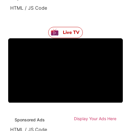
HTML / JS Code
Live TV
Display Your Ads Here
Sponsored Ads
HTML / JS Code