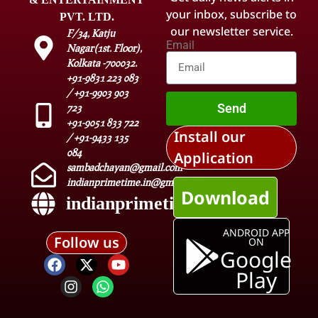
your inbox, subscribe to
PVT. LTD.
our newsletter service.
F/34, Katju
Email
Nagar(1st. Floor),
Kolkata -700032.
+91-9831 223 083
/ +91-9903 903
Send
723
+91-9051 833 722
Install our
/ +91-9433 135
084
Application
sambadchayan@gmail.com
indianprimetime.in@gmail.com
Download
indianprimetime.in
ANDROID APP
Follow us
ON
Google
Play