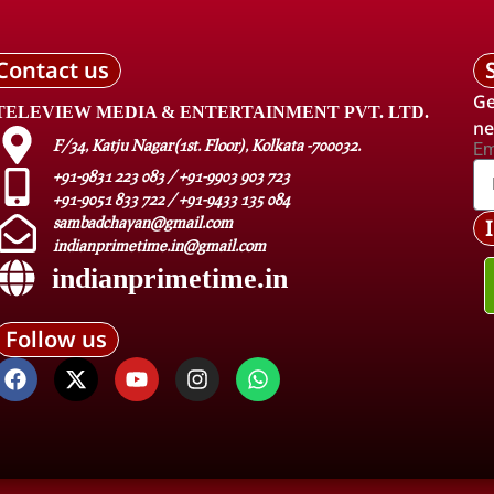
Contact us
Ge
TELEVIEW MEDIA & ENTERTAINMENT PVT. LTD.
ne
F/34, Katju Nagar(1st. Floor), Kolkata -700032.
Em
+91-9831 223 083 / +91-9903 903 723
+91-9051 833 722 / +91-9433 135 084
sambadchayan@gmail.com
indianprimetime.in@gmail.com
indianprimetime.in
Follow us