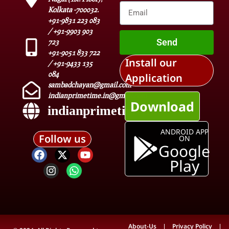
Kolkata -700032.
+91-9831 223 083
/ +91-9903 903
Send
723
+91-9051 833 722
Install our
/ +91-9433 135
084
Application
sambadchayan@gmail.com
indianprimetime.in@gmail.com
Download
indianprimetime.in
ANDROID APP
Follow us
ON
Google
Play
About-Us
Privacy Policy