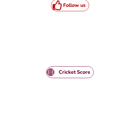
Follow us
HTML / JS Code
Cricket Score