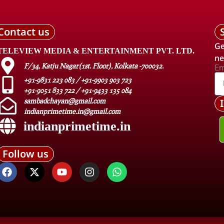
Contact us
Ge
TELEVIEW MEDIA & ENTERTAINMENT PVT. LTD.
ne
F/34, Katju Nagar(1st. Floor), Kolkata -700032.
Em
+91-9831 223 083 / +91-9903 903 723
+91-9051 833 722 / +91-9433 135 084
sambadchayan@gmail.com
indianprimetime.in@gmail.com
indianprimetime.in
Follow us