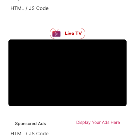
HTML / JS Code
Live TV
Display Your Ads Here
Sponsored Ads
HTML / JS Code