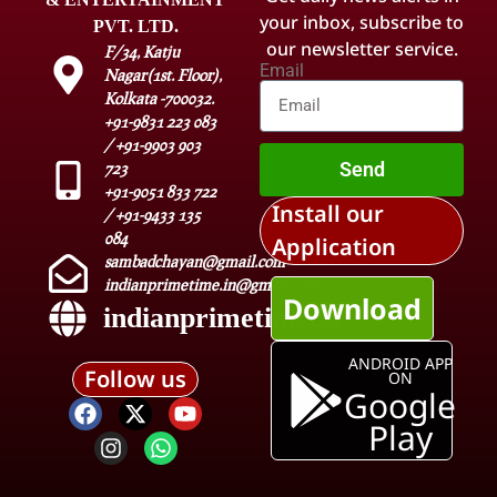
your inbox, subscribe to
PVT. LTD.
our newsletter service.
F/34, Katju
Email
Nagar(1st. Floor),
Kolkata -700032.
+91-9831 223 083
/ +91-9903 903
Send
723
+91-9051 833 722
Install our
/ +91-9433 135
084
Application
sambadchayan@gmail.com
indianprimetime.in@gmail.com
Download
indianprimetime.in
ANDROID APP
Follow us
ON
Google
Play