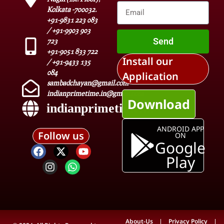
Kolkata -700032.
+91-9831 223 083
/ +91-9903 903
Send
723
+91-9051 833 722
Install our
/ +91-9433 135
084
Application
sambadchayan@gmail.com
indianprimetime.in@gmail.com
Download
indianprimetime.in
ANDROID APP
Follow us
ON
Google
Play
About-Us
Privacy Policy