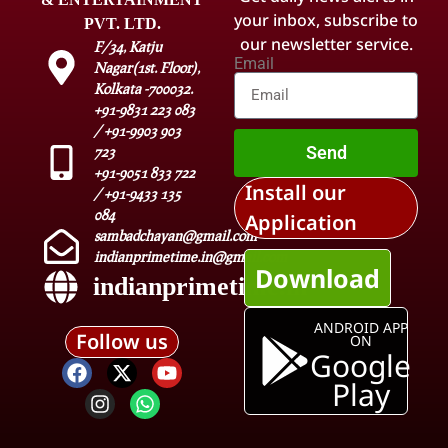
your inbox, subscribe to
PVT. LTD.
our newsletter service.
F/34, Katju
Email
Nagar(1st. Floor),
Kolkata -700032.
+91-9831 223 083
/ +91-9903 903
Send
723
+91-9051 833 722
Install our
/ +91-9433 135
084
Application
sambadchayan@gmail.com
indianprimetime.in@gmail.com
Download
indianprimetime.in
ANDROID APP
Follow us
ON
Google
Play