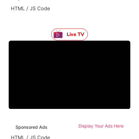
HTML / JS Code
Live TV
Display Your Ads Here
Sponsored Ads
HTML / JS Code