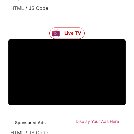
HTML / JS Code
Live TV
Display Your Ads Here
Sponsored Ads
HTML / JS Code