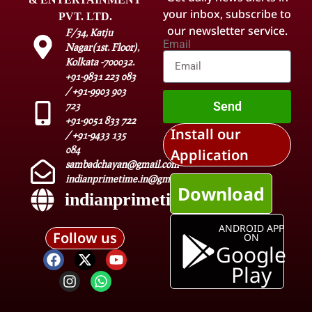
your inbox, subscribe to
PVT. LTD.
our newsletter service.
F/34, Katju
Email
Nagar(1st. Floor),
Kolkata -700032.
+91-9831 223 083
/ +91-9903 903
Send
723
+91-9051 833 722
Install our
/ +91-9433 135
084
Application
sambadchayan@gmail.com
indianprimetime.in@gmail.com
Download
indianprimetime.in
ANDROID APP
Follow us
ON
Google
Play