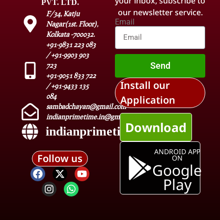
your inbox, subscribe to
PVT. LTD.
our newsletter service.
F/34, Katju
Email
Nagar(1st. Floor),
Kolkata -700032.
+91-9831 223 083
/ +91-9903 903
Send
723
+91-9051 833 722
Install our
/ +91-9433 135
084
Application
sambadchayan@gmail.com
indianprimetime.in@gmail.com
Download
indianprimetime.in
ANDROID APP
Follow us
ON
Google
Play