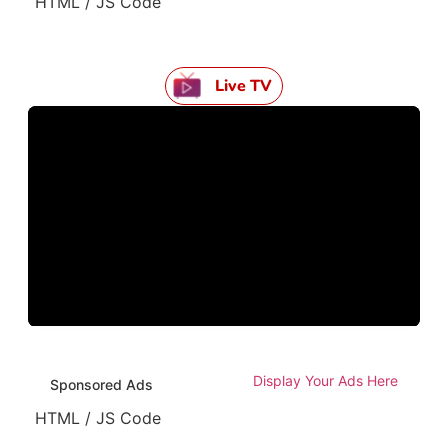
HTML / JS Code
Live TV
Display Your Ads Here
Sponsored Ads
HTML / JS Code