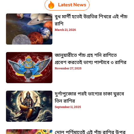
Latest News
বুধ মার্গী হতেই উন্নতির শিখরে এই পাঁচ
রাশি
March 21, 2026
জানুয়ারীতে পাঁচ গ্রহ শনি রাশিতে
প্রবেশ করতেই ভাগ্য পাল্টাবে ৩ রাশির
November 27, 2025
দুর্গাপুজোর পরই ভাগ্যের চাকা ঘুরবে
তিন রাশির
September 11, 2025
দোল পূর্ণিমাতেই এই পাঁচ রাশির উপর