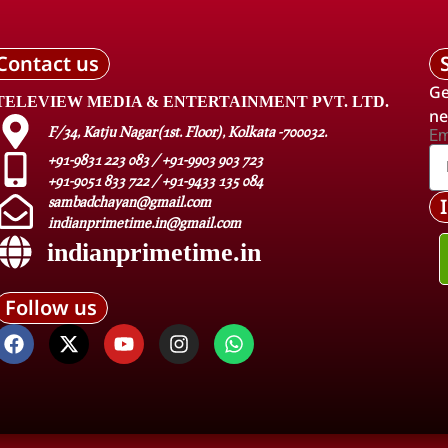
Contact us
Ge
TELEVIEW MEDIA & ENTERTAINMENT PVT. LTD.
ne
F/34, Katju Nagar(1st. Floor), Kolkata -700032.
Em
+91-9831 223 083 / +91-9903 903 723
+91-9051 833 722 / +91-9433 135 084
sambadchayan@gmail.com
indianprimetime.in@gmail.com
indianprimetime.in
Follow us