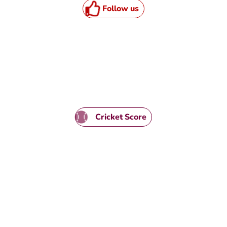
Follow us
HTML / JS Code
Cricket Score