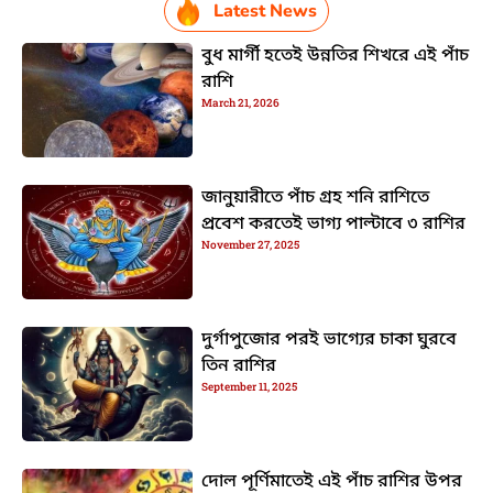
Latest News
বুধ মার্গী হতেই উন্নতির শিখরে এই পাঁচ
রাশি
March 21, 2026
জানুয়ারীতে পাঁচ গ্রহ শনি রাশিতে
প্রবেশ করতেই ভাগ্য পাল্টাবে ৩ রাশির
November 27, 2025
দুর্গাপুজোর পরই ভাগ্যের চাকা ঘুরবে
তিন রাশির
September 11, 2025
দোল পূর্ণিমাতেই এই পাঁচ রাশির উপর