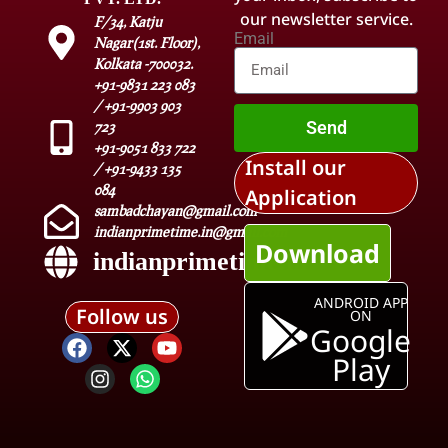
our newsletter service.
F/34, Katju
Email
Nagar(1st. Floor),
Kolkata -700032.
+91-9831 223 083
/ +91-9903 903
Send
723
+91-9051 833 722
Install our
/ +91-9433 135
084
Application
sambadchayan@gmail.com
indianprimetime.in@gmail.com
Download
indianprimetime.in
ANDROID APP
Follow us
ON
Google
Play