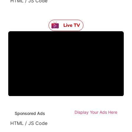
HTML / JS Code
Live TV
Display Your Ads Here
Sponsored Ads
HTML / JS Code