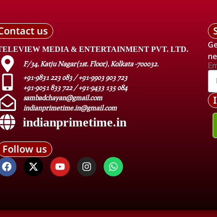
Contact us
Ge
TELEVIEW MEDIA & ENTERTAINMENT PVT. LTD.
ne
F/34, Katju Nagar(1st. Floor), Kolkata -700032.
Em
+91-9831 223 083 / +91-9903 903 723
+91-9051 833 722 / +91-9433 135 084
sambadchayan@gmail.com
indianprimetime.in@gmail.com
indianprimetime.in
Follow us