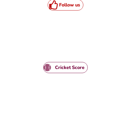
Follow us
HTML / JS Code
Cricket Score