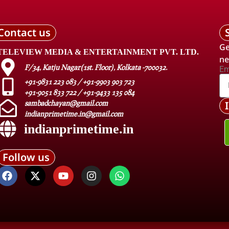
Contact us
Ge
TELEVIEW MEDIA & ENTERTAINMENT PVT. LTD.
ne
F/34, Katju Nagar(1st. Floor), Kolkata -700032.
Em
+91-9831 223 083 / +91-9903 903 723
+91-9051 833 722 / +91-9433 135 084
sambadchayan@gmail.com
indianprimetime.in@gmail.com
indianprimetime.in
Follow us