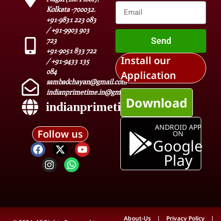
Kolkata -700032.
+91-9831 223 083
/ +91-9903 903
Send
723
+91-9051 833 722
Install our
/ +91-9433 135
084
Application
sambadchayan@gmail.com
indianprimetime.in@gmail.com
Download
indianprimetime.in
ANDROID APP
Follow us
ON
Google
Play
About-Us
Privacy Policy