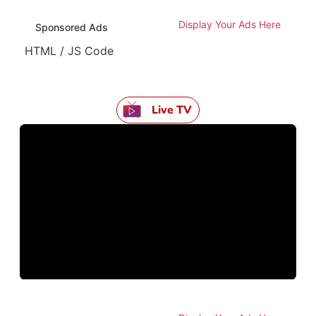
Display Your Ads Here
Sponsored Ads
HTML / JS Code
Live TV