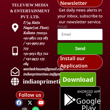
Newsletter
TELEVIEW MEDIA
Get daily news alerts in
& ENTERTAINMENT
your inbox, subscribe to
PVT. LTD.
our newsletter service.
F/34, Katju
Email
Nagar(1st. Floor),
Kolkata -700032.
+91-9831 223 083
/ +91-9903 903
Send
723
+91-9051 833 722
Install our
/ +91-9433 135
084
Application
sambadchayan@gmail.com
indianprimetime.in@gmail.com
Download
indianprimetime.in
ANDROID APP
Follow us
ON
Google
Play