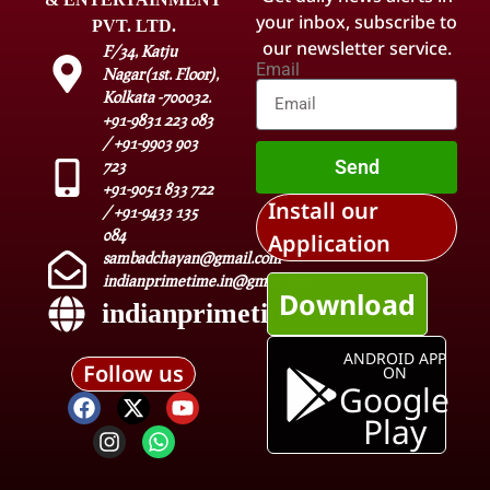
your inbox, subscribe to
PVT. LTD.
our newsletter service.
F/34, Katju
Email
Nagar(1st. Floor),
Kolkata -700032.
+91-9831 223 083
/ +91-9903 903
Send
723
+91-9051 833 722
Install our
/ +91-9433 135
084
Application
sambadchayan@gmail.com
indianprimetime.in@gmail.com
Download
indianprimetime.in
ANDROID APP
Follow us
ON
Google
Play