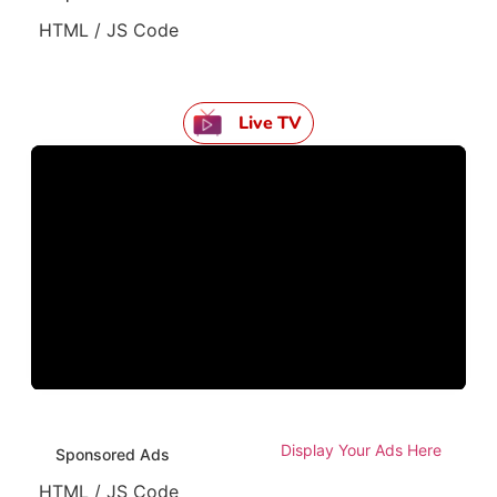
HTML / JS Code
Live TV
Display Your Ads Here
Sponsored Ads
HTML / JS Code