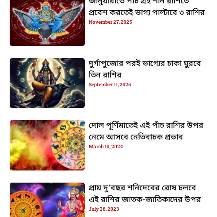
জানুয়ারীতে পাঁচ গ্রহ শনি রাশিতে
প্রবেশ করতেই ভাগ্য পাল্টাবে ৩ রাশির
November 27, 2025
দুর্গাপুজোর পরই ভাগ্যের চাকা ঘুরবে
তিন রাশির
September 11, 2025
দোল পূর্ণিমাতেই এই পাঁচ রাশির উপর
নেমে আসবে নেতিবাচক প্রভাব
March 10, 2024
প্রায় দু’বছর শনিদেবের রোষ চলবে
এই রাশির জাতক-জাতিকাদের উপর
July 26, 2023