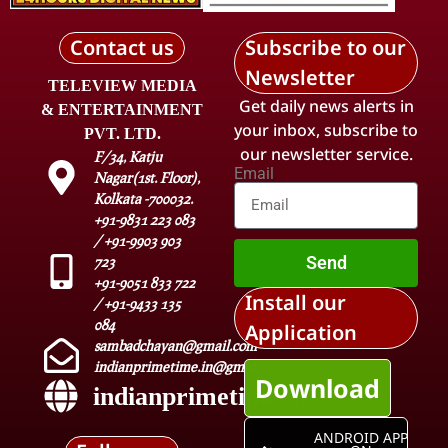
Contact us
Subscribe to our
Newsletter
TELEVIEW MEDIA
Get daily news alerts in
& ENTERTAINMENT
your inbox, subscribe to
PVT. LTD.
our newsletter service.
F/34, Katju
Email
Nagar(1st. Floor),
Kolkata -700032.
+91-9831 223 083
/ +91-9903 903
Send
723
+91-9051 833 722
Install our
/ +91-9433 135
084
Application
sambadchayan@gmail.com
indianprimetime.in@gmail.com
Download
indianprimetime.in
ANDROID APP