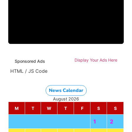
Display Your Ads Here
Sponsored Ads
HTML / JS Code
News Calendar
August 2026
M
T
W
T
F
S
S
1
2