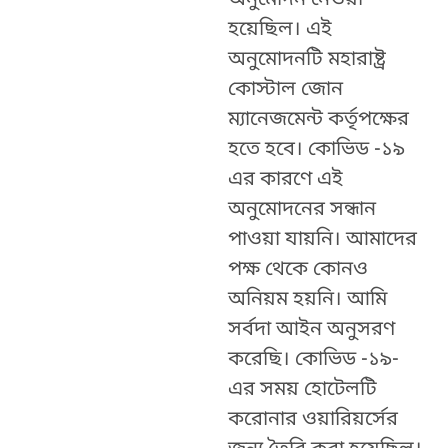
হয়েছিল। এই
অনুমোদনটি মহারাষ্ট্র
কোস্টাল জোন
ম্যানেজমেন্ট কর্তৃপক্ষের
হতে হবে। কোভিড -১৯
এর কারণে এই
অনুমোদনের সন্ধান
পাওয়া যায়নি। আমাদের
পক্ষ থেকে কোনও
অনিয়ম হয়নি। আমি
সর্বদা আইন অনুসরণ
করেছি। কোভিড -১৯-
এর সময় হোটেলটি
করোনার ওয়ারিয়র্সের