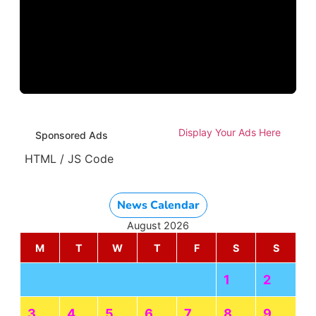
Display Your Ads Here
Sponsored Ads
HTML / JS Code
News Calendar
August 2026
M
T
W
T
F
S
S
1
2
3
4
5
6
7
8
9