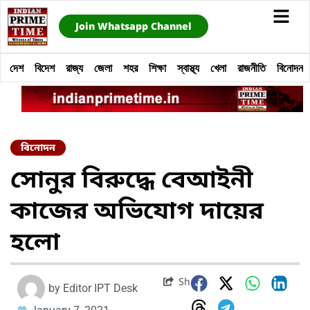
Join Whatsapp Channel
দেশ
বিদেশ
রাজ্য
জেলা
শহর
শিক্ষা
স্বাস্থ্য
খেলা
রাজনীতি
বিনোদন
বিনোদন
সোনুর বিরুদ্ধে বেআইনী
কাজের অভিযোগ দায়ের
হলো
Share
by
Editor IPT Desk