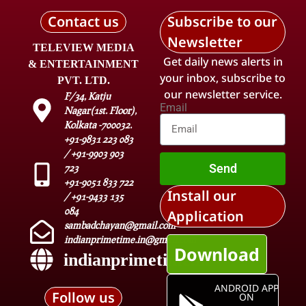
Contact us
Subscribe to our
Newsletter
TELEVIEW MEDIA
Get daily news alerts in
& ENTERTAINMENT
your inbox, subscribe to
PVT. LTD.
our newsletter service.
F/34, Katju
Email
Nagar(1st. Floor),
Kolkata -700032.
+91-9831 223 083
/ +91-9903 903
Send
723
+91-9051 833 722
Install our
/ +91-9433 135
084
Application
sambadchayan@gmail.com
indianprimetime.in@gmail.com
Download
indianprimetime.in
ANDROID APP
Follow us
ON