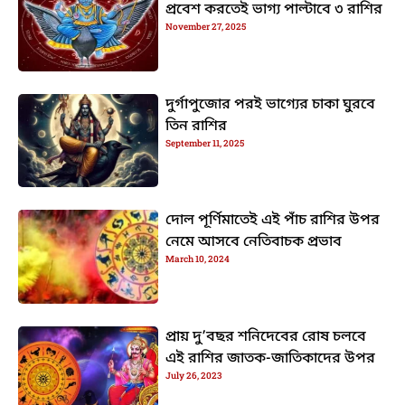
প্রবেশ করতেই ভাগ্য পাল্টাবে ৩ রাশির
November 27, 2025
দুর্গাপুজোর পরই ভাগ্যের চাকা ঘুরবে
তিন রাশির
September 11, 2025
দোল পূর্ণিমাতেই এই পাঁচ রাশির উপর
নেমে আসবে নেতিবাচক প্রভাব
March 10, 2024
প্রায় দু’বছর শনিদেবের রোষ চলবে
এই রাশির জাতক-জাতিকাদের উপর
July 26, 2023