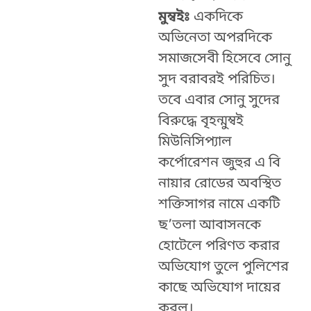
মুম্বইঃ
একদিকে
অভিনেতা অপরদিকে
সমাজসেবী হিসেবে সোনু
সুদ বরাবরই পরিচিত।
তবে এবার
সোনু সুদের
বিরুদ্ধে বৃহন্মুম্বই
মিউনিসিপ্যাল
কর্পোরেশন জুহুর এ বি
নায়ার রোডের অবস্থিত
শক্তিসাগর নামে একটি
ছ’তলা আবাসনকে
হোটেলে পরিণত করার
অভিযোগ তুলে পুলিশের
কাছে অভিযোগ দায়ের
করল।