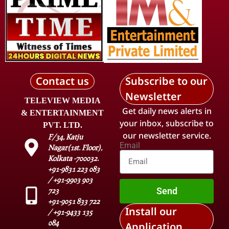
Contact us
Subscribe to our
Newsletter
TELEVIEW MEDIA
Get daily news alerts in
& ENTERTAINMENT
your inbox, subscribe to
PVT. LTD.
our newsletter service.
F/34, Katju
Email
Nagar(1st. Floor),
Kolkata -700032.
+91-9831 223 083
/ +91-9903 903
Send
723
+91-9051 833 722
Install our
/ +91-9433 135
084
Application