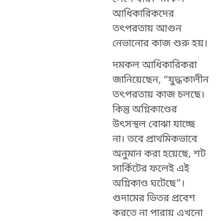
আধিকারিকদের
তৎপরতায়
আগুন
নেভানোর কাজ শুরু হয়।
দমকল আধিকারিকরা
জানিয়েছেন, “যুদ্ধকালীন
তত্‍পরতায় কাজ চলছে।
কিন্তু অগ্নিকাণ্ডের
উত্‍সস্থল বোঝা যাচ্ছে
না। তবে প্রাথমিকভাবে
অনুমান করা হয়েছে, শট
সার্কিটের ফলেই এই
অগ্নিকাণ্ড ঘটেছে”।
গুদামের ভিতর প্রবেশ
করতে না পারায় এখনো