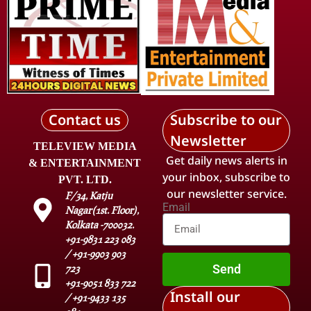
Contact us
Subscribe to our
Newsletter
TELEVIEW MEDIA
Get daily news alerts in
& ENTERTAINMENT
your inbox, subscribe to
PVT. LTD.
our newsletter service.
F/34, Katju
Email
Nagar(1st. Floor),
Kolkata -700032.
+91-9831 223 083
/ +91-9903 903
Send
723
+91-9051 833 722
Install our
/ +91-9433 135