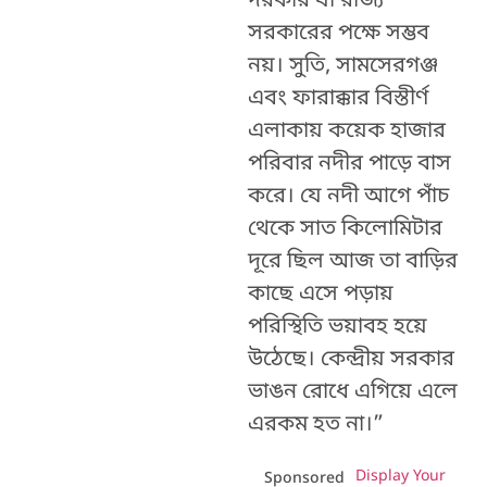
দরকার যা রাজ্য
সরকারের পক্ষে সম্ভব
নয়। সুতি, সামসেরগঞ্জ
এবং ফারাক্কার বিস্তীর্ণ
এলাকায় কয়েক হাজার
পরিবার নদীর পাড়ে বাস
করে। যে নদী আগে পাঁচ
থেকে সাত কিলোমিটার
দূরে ছিল আজ তা বাড়ির
কাছে এসে পড়ায়
পরিস্থিতি ভয়াবহ হয়ে
উঠেছে। কেন্দ্রীয় সরকার
ভাঙন রোধে এগিয়ে এলে
এরকম হত না।”
Display Your
Sponsored