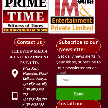
Contact us
Subscribe to our
Newsletter
TELEVIEW MEDIA
Get daily news alerts in
& ENTERTAINMENT
your inbox, subscribe to
PVT. LTD.
our newsletter service.
F/34, Katju
Email
Nagar(1st. Floor),
Kolkata -700032.
+91-9831 223 083
/ +91-9903 903
Send
723
+91-9051 833 722
Install our
/ +91-9433 135