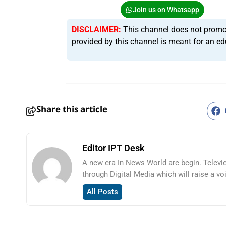
Join us on Whatsapp
DISCLAIMER:
This channel does not promote 
provided by this channel is meant for an ed
Share this article
Editor IPT Desk
A new era In News World are begin. Televi
through Digital Media which will raise a vo
All Posts