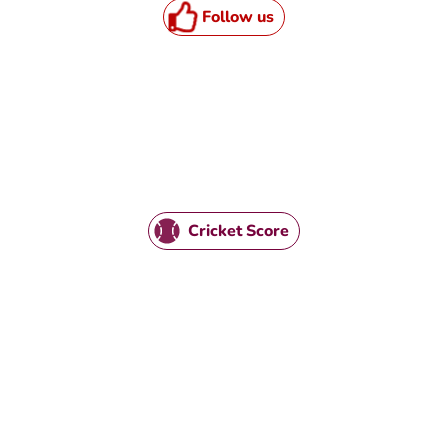
Follow us
TML / JS Code
Cricket Score