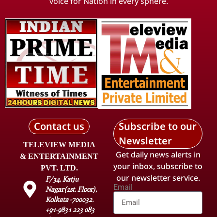
voice for Nation in every sphere.
Contact us
Subscribe to our
Newsletter
TELEVIEW MEDIA
Get daily news alerts in
& ENTERTAINMENT
your inbox, subscribe to
PVT. LTD.
our newsletter service.
F/34, Katju
Email
Nagar(1st. Floor),
Kolkata -700032.
+91-9831 223 083