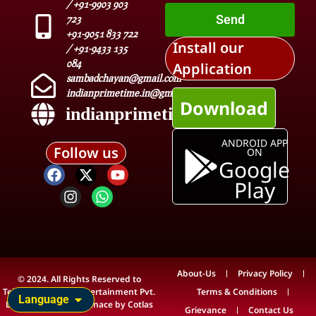
/ +91-9903 903
Send
723
+91-9051 833 722
Install our
/ +91-9433 135
084
Application
sambadchayan@gmail.com
indianprimetime.in@gmail.com
Download
indianprimetime.in
ANDROID APP
Follow us
ON
Google
Play
About-Us
Privacy Policy
© 2024. All Rights Reserved to
Teleview Media & Entertainment Pvt.
Terms & Conditions
Language
Ltd. Technical Maintenace by
Cotlas
Grievance
Contact Us