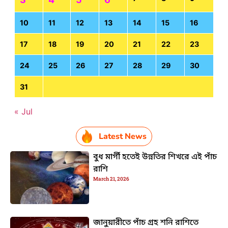
10
11
12
13
14
15
16
17
18
19
20
21
22
23
24
25
26
27
28
29
30
31
« Jul
Latest News
বুধ মার্গী হতেই উন্নতির শিখরে এই পাঁচ
রাশি
March 21, 2026
জানুয়ারীতে পাঁচ গ্রহ শনি রাশিতে