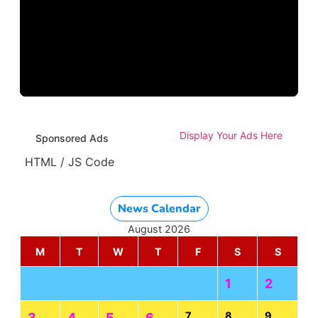
Display Your Ads Here
Sponsored Ads
HTML / JS Code
News Calendar
August 2026
M
T
W
T
F
S
S
1
2
7
8
9
3
4
5
6