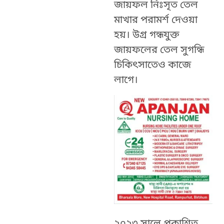
জায়ফল নিঃসৃত তেল
মাখার পরামর্শ দেওয়া
হয়। উগ্র গন্ধযুক্ত
জায়ফলের তেল সুগন্ধি
চিকিৎসাতেও কাজে
লাগে।
২০২৩ সালে প্রকাশিত