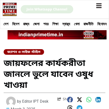
Join Whatsapp Channel
দেশ
বিদেশ
রাজ্য
জেলা
শহর
শিক্ষা
স্বাস্থ্য
খেলা
রাজনীতি
বিনোদন
ফ্যাশন ও লাইফ স্টাইল
জায়ফলের কার্যকরীতা
জানলে ভুলে যাবেন ওষুধ
খাওয়া
Share
by
Editor IPT Desk