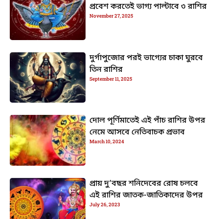
প্রবেশ করতেই ভাগ্য পাল্টাবে ৩ রাশির
November 27, 2025
দুর্গাপুজোর পরই ভাগ্যের চাকা ঘুরবে
তিন রাশির
September 11, 2025
দোল পূর্ণিমাতেই এই পাঁচ রাশির উপর
নেমে আসবে নেতিবাচক প্রভাব
March 10, 2024
প্রায় দু’বছর শনিদেবের রোষ চলবে
এই রাশির জাতক-জাতিকাদের উপর
July 26, 2023