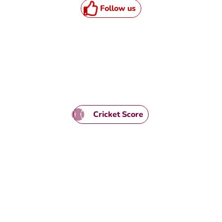
Follow us
TML / JS Code
Cricket Score