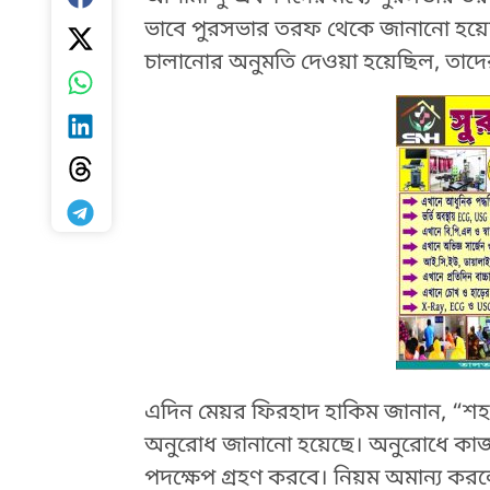
ভাবে পুরসভার তরফ থেকে জানানো হয়েছে, 
চালানোর অনুমতি দেওয়া হয়েছিল, তাদে
এদিন মেয়র ফিরহাদ হাকিম জানান, “শহরের 
HTML / JS Code
অনুরোধ জানানো হয়েছে। অনুরোধে কাজ না
পদক্ষেপ গ্রহণ করবে। নিয়ম অমান্য করল