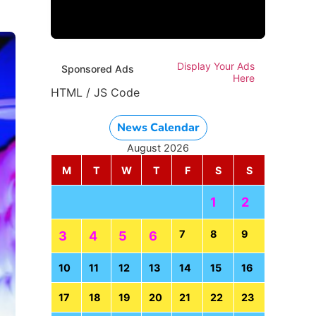
Display Your Ads
Sponsored Ads
Here
HTML / JS Code
News Calendar
August 2026
M
T
W
T
F
S
S
1
2
7
8
9
3
4
5
6
10
11
12
13
14
15
16
17
18
19
20
21
22
23