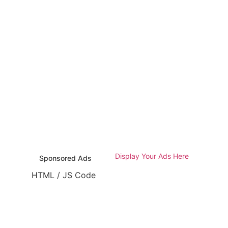
TML / JS Code
Display Your Ads Here
Sponsored Ads
HTML / JS Code