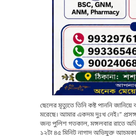
ছেলের মৃত্যুতে তিনি কষ্ট পাননি জানিয়ে
মরেছে। আমার একদম দুঃখ নেই।” প্রসঙ্গত,
জন্য পুলিশ গতকাল, মঙ্গলবার রাতে অভিয
১২টা ৪৫ মিনিট নাগাদ অভিযুক্ত আচমকাই