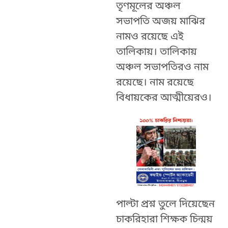
তৃণমূলের অঞ্চল
সভাপতি অজয় মাঝির
নামও রয়েছে এই
তালিকায়। তালিকায়
অঞ্চল সভাপতিরও নাম
রয়েছে। নাম রয়েছে
বিধায়কের আত্মীয়েরও।
পাল্টা প্রশ্ন তুলে দিয়েছেন
চাকরিহারা শিক্ষক চিন্ময়