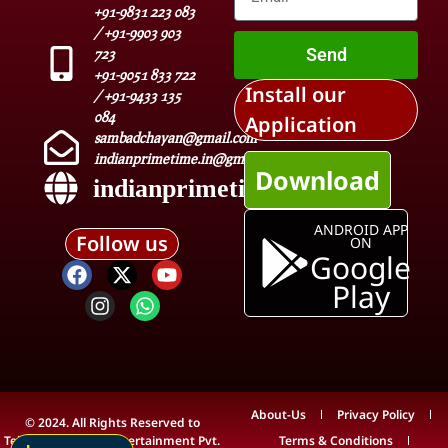
+91-9831 223 083
/ +91-9903 903
Send
723
+91-9051 833 722
Install our
/ +91-9433 135
084
Application
sambadchayan@gmail.com
indianprimetime.in@gmail.com
Download
indianprimetime.in
ANDROID APP
Follow us
ON
Google
Play
About-Us
Privacy Policy
© 2024. All Rights Reserved to
Teleview Media & Entertainment Pvt.
Terms & Conditions