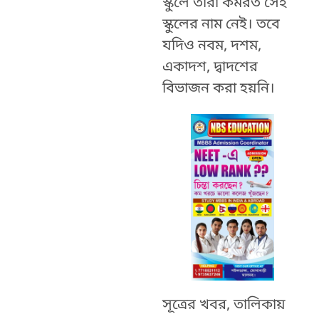
স্কুলে তাঁরা কর্মরত সেই
স্কুলের নাম নেই। তবে
যদিও নবম, দশম,
একাদশ, দ্বাদশের
বিভাজন করা হয়নি।
সূত্রের খবর, তালিকায়