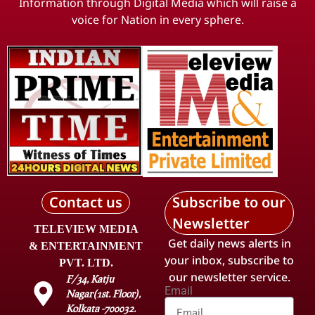
Information through Digital Media which will raise a
voice for Nation in every sphere.
Contact us
Subscribe to our
Newsletter
TELEVIEW MEDIA
Get daily news alerts in
& ENTERTAINMENT
your inbox, subscribe to
PVT. LTD.
our newsletter service.
F/34, Katju
Email
Nagar(1st. Floor),
Kolkata -700032.