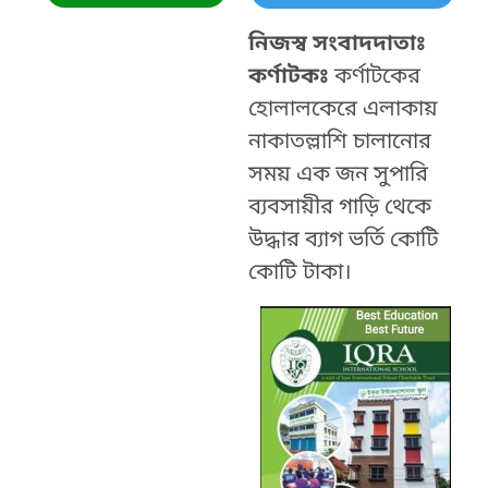
নিজস্ব সংবাদদাতাঃ
কর্ণাটকঃ
কর্ণাটকের
হোলালকেরে এলাকায়
নাকাতল্লাশি চালানোর
সময় এক জন সুপারি
ব্যবসায়ীর গাড়ি থেকে
উদ্ধার ব্যাগ ভর্তি কোটি
কোটি টাকা।