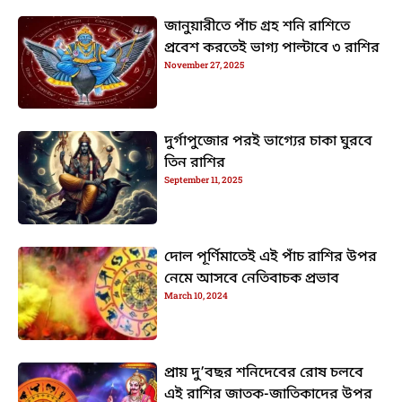
জানুয়ারীতে পাঁচ গ্রহ শনি রাশিতে
প্রবেশ করতেই ভাগ্য পাল্টাবে ৩ রাশির
November 27, 2025
দুর্গাপুজোর পরই ভাগ্যের চাকা ঘুরবে
তিন রাশির
September 11, 2025
দোল পূর্ণিমাতেই এই পাঁচ রাশির উপর
নেমে আসবে নেতিবাচক প্রভাব
March 10, 2024
প্রায় দু’বছর শনিদেবের রোষ চলবে
এই রাশির জাতক-জাতিকাদের উপর