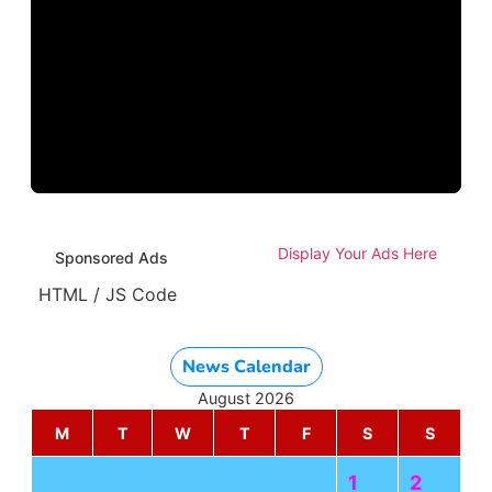
Display Your Ads Here
Sponsored Ads
HTML / JS Code
News Calendar
August 2026
M
T
W
T
F
S
S
1
2