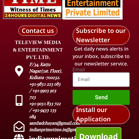
Contact us
Subscribe to our
Newsletter
TELEVIEW MEDIA
Get daily news alerts in
& ENTERTAINMENT
your inbox, subscribe to
PVT. LTD.
our newsletter service.
F/34, Katju
Email
Nagar(1st. Floor),
Kolkata -700032.
+91-9831 223 083
/ +91-9903 903
Send
723
+91-9051 833 722
Install our
/ +91-9433 135
084
Application
sambadchayan@gmail.com
indianprimetime.in@gmail.com
Download
indianprimetime.in