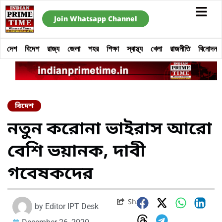
Join Whatsapp Channel
দেশ
বিদেশ
রাজ্য
জেলা
শহর
শিক্ষা
স্বাস্থ্য
খেলা
রাজনীতি
বিনোদন
বিদেশ
নতুন করোনা ভাইরাস আরো
বেশি ভয়ানক, দাবী
গবেষকদের
Share
by
Editor IPT Desk