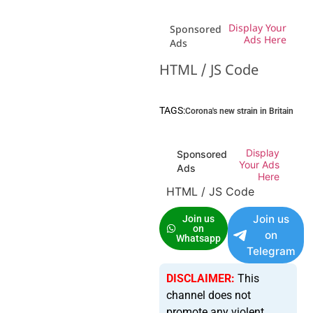
Display Your
Sponsored
Ads Here
Ads
HTML / JS Code
TAGS:
Corona's new strain in Britain
Display
Sponsored
Your Ads
Ads
Here
HTML / JS Code
Join us
Join us
on
on
Whatsapp
Telegram
DISCLAIMER:
This
channel does not
promote any violent,