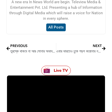
A new era In News World are begin. Teleview Media &
Entertainment Pvt. Ltd. Presenting a hub of Information
through Digital Media which will raise a voice for Nation
in every sphere.
All Posts
PREVIOUS
NEXT
তুরস্কে থাকবে না আর সোনার অভাব আসুন জেনে নিই তার কারণ
এবার ভারতেও ঢুকে পড়ল করোনার নতুন স্ট্রেন
Live TV