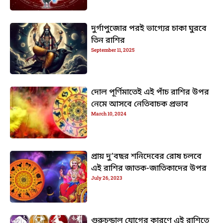
দুর্গাপুজোর পরই ভাগ্যের চাকা ঘুরবে
তিন রাশির
September 11, 2025
দোল পূর্ণিমাতেই এই পাঁচ রাশির উপর
নেমে আসবে নেতিবাচক প্রভাব
March 10, 2024
প্রায় দু’বছর শনিদেবের রোষ চলবে
এই রাশির জাতক-জাতিকাদের উপর
July 26, 2023
গুরুচন্ডাল যোগের কারণে এই রাশিতে