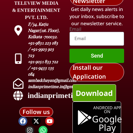
Newsletter
TELEVIEW MEDIA
Get daily news alerts in
& ENTERTAINMENT
your inbox, subscribe to
PVT. LTD.
our newsletter service.
F/34, Katju
Email
Nagar(1st. Floor),
Kolkata -700032.
+91-9831 223 083
/ +91-9903 903
Send
723
+91-9051 833 722
Install our
/ +91-9433 135
084
Application
sambadchayan@gmail.com
indianprimetime.in@gmail.com
Download
indianprimetime.in
ANDROID APP
Follow us
ON
Google
Play