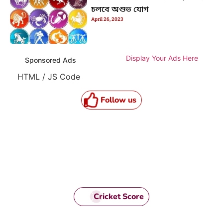
চলবে অশুভ যোগ
April 26, 2023
Display Your Ads Here
Sponsored Ads
HTML / JS Code
Follow us
Cricket Score