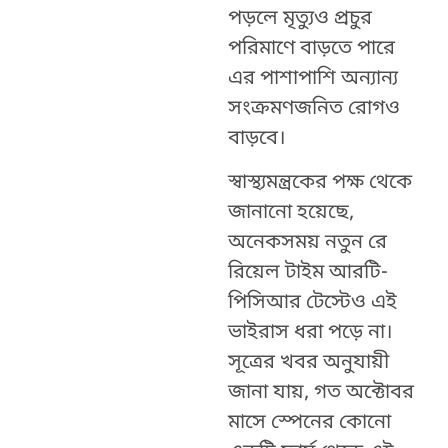
পড়লে মৃত্যুও প্রচুর
পরিমাণে বাড়তে পারে
এর পাশাপাশি অন্যান্য
সংক্রমণজনিত রোগও
বাড়বে।
স্বাস্থ্যমন্ত্রকের পক্ষ থেকে
জানানো হয়েছে,
অনেকসময় নতুন রে
রিয়েল টাইম আরটি-
পিসিআর টেস্টেও এই
ভাইরাস ধরা পড়ে না।
সূত্রের খবর অনুযায়ী
জানা যায়, গত অক্টোবর
মাসে স্পেনের কোনো