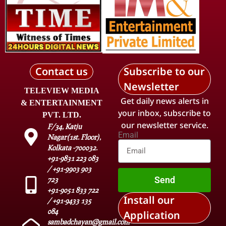
Contact us
Subscribe to our
Newsletter
TELEVIEW MEDIA
Get daily news alerts in
& ENTERTAINMENT
your inbox, subscribe to
PVT. LTD.
our newsletter service.
F/34, Katju
Email
Nagar(1st. Floor),
Kolkata -700032.
+91-9831 223 083
/ +91-9903 903
Send
723
+91-9051 833 722
Install our
/ +91-9433 135
084
Application
sambadchayan@gmail.com