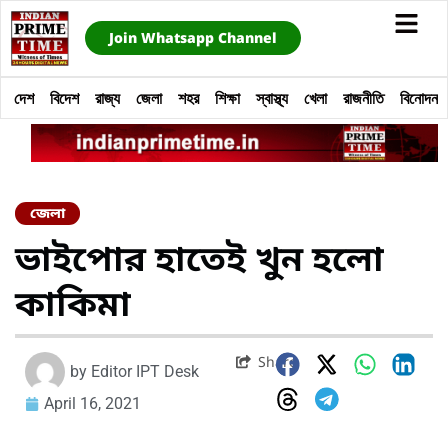
Join Whatsapp Channel
দেশ
বিদেশ
রাজ্য
জেলা
শহর
শিক্ষা
স্বাস্থ্য
খেলা
রাজনীতি
বিনোদন
জেলা
ভাইপোর হাতেই খুন হলো
কাকিমা
Share
by
Editor IPT Desk
April 16, 2021