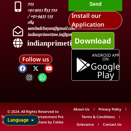
Send
723
+91-9051 833 722
Install our
/ +91-9433 135
084
Application
sambadchayan@gmail.com
indianprimetime.in@gmail.com
Download
indianprimetime.in
ANDROID APP
Follow us
ON
Google
Play
About-Us
Privacy Policy
© 2024. All Rights Reserved to
Teleview Media & Entertainment Pvt.
Terms & Conditions
Language
Ltd. Technical Maintenace by
Cotlas
Grievance
Contact Us