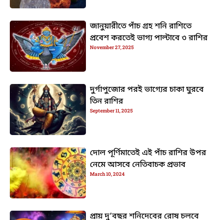
জানুয়ারীতে পাঁচ গ্রহ শনি রাশিতে
প্রবেশ করতেই ভাগ্য পাল্টাবে ৩ রাশির
November 27, 2025
দুর্গাপুজোর পরই ভাগ্যের চাকা ঘুরবে
তিন রাশির
September 11, 2025
দোল পূর্ণিমাতেই এই পাঁচ রাশির উপর
নেমে আসবে নেতিবাচক প্রভাব
March 10, 2024
প্রায় দু’বছর শনিদেবের রোষ চলবে