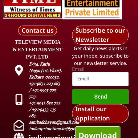
Contact us
Subscribe to our
Newsletter
TELEVIEW MEDIA
Get daily news alerts in
& ENTERTAINMENT
your inbox, subscribe to
PVT. LTD.
our newsletter service.
F/34, Katju
Email
Nagar(1st. Floor),
Kolkata -700032.
+91-9831 223 083
/ +91-9903 903
Send
723
+91-9051 833 722
Install our
/ +91-9433 135
084
Application
sambadchayan@gmail.com
indianprimetime.in@gmail.com
Download
indianprimetime.in