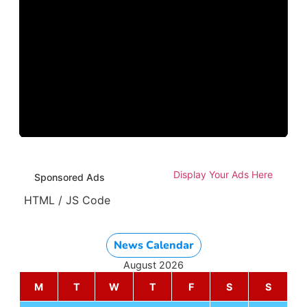
Display Your Ads Here
Sponsored Ads
HTML / JS Code
News Calendar
August 2026
M
T
W
T
F
S
S