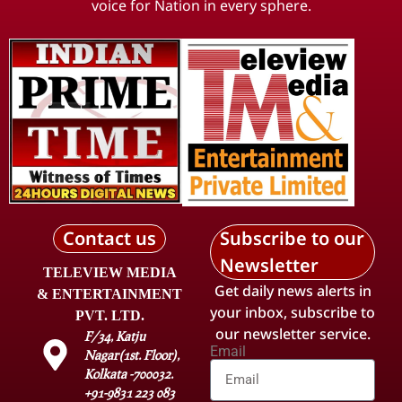
voice for Nation in every sphere.
Contact us
Subscribe to our
Newsletter
TELEVIEW MEDIA
Get daily news alerts in
& ENTERTAINMENT
your inbox, subscribe to
PVT. LTD.
our newsletter service.
F/34, Katju
Email
Nagar(1st. Floor),
Kolkata -700032.
+91-9831 223 083