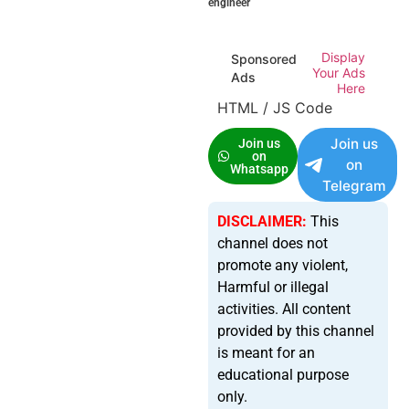
engineer
Display
Sponsored
Your Ads
Ads
Here
HTML / JS Code
Join us
Join us
on
on
Whatsapp
Telegram
DISCLAIMER:
This
channel does not
promote any violent,
Harmful or illegal
activities. All content
provided by this channel
is meant for an
educational purpose
only.