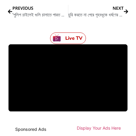
PREVIOUS
NEXT
‘পুলিশ চাইলেই গুলি চালাতে পারত কিন্তু তা কাম্যও নয়’, বিজেপির উদ্দেশ্য বার্তা মমতার
চুরি করতে না পেরে গৃহবধূকে ধর্ষণের অভিযোগ উঠলো ২ দুষ্কৃতীর বিরুদ্ধে
Live TV
Display Your Ads Here
Sponsored Ads