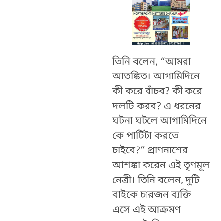
তিনি বলেন, “আমরা
আতঙ্কিত। আগামিদিনে
কী করে বাঁচব? কী করে
দলটি করব? এ ধরনের
ঘটনা ঘটলে আগামিদিনে
কে পার্টিটা করতে
চাইবে?” প্রাণনাশের
আশঙ্কা করেন এই তৃণমূল
নেত্রী। তিনি বলেন, দুটি
বাইকে চারজন ব্যক্তি
এসে এই আক্রমণ