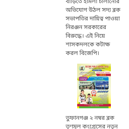
বাড়িতে হামলা চালানোর
অভিযোগ উঠল সদ্য ব্লক
সভাপতির দায়িত্ব পাওয়া
নিরঞ্জন সরকারের
বিরুদ্ধে। এই নিয়ে
শাসকদলকে কটাক্ষ
করল বিজেপি।
তুফানগঞ্জ ২ নম্বর ব্লক
তৃণমূল কংগ্রেসের নতুন