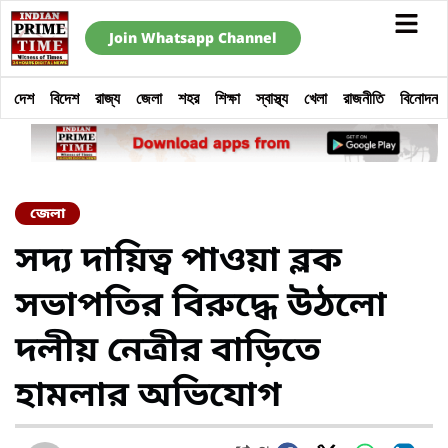
Join Whatsapp Channel
দেশ
বিদেশ
রাজ্য
জেলা
শহর
শিক্ষা
স্বাস্থ্য
খেলা
রাজনীতি
বিনোদন
জেলা
সদ্য দায়িত্ব পাওয়া ব্লক
সভাপতির বিরুদ্ধে উঠলো
দলীয় নেত্রীর বাড়িতে
হামলার অভিযোগ