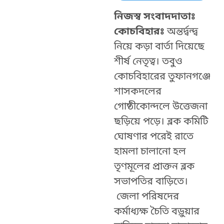
নিজস্ব সংবাদদাতাঃ
কোচবিহারঃ
অন্তর্দ্বন্দ্ব
নিয়ে কড়া বার্তা দিয়েছে
শীর্ষ নেতৃত্ব। তবুও
কোচবিহারের তুফানগঞ্জে
শাসকদলের
গোষ্ঠীকোন্দলে উত্তেজনা
ছড়িয়ে পড়ে। ব্লক কমিটি
ঘোষণার পরেই রাতে
হামলা চালানো হল
তৃণমূলের প্রাক্তন ব্লক
সভাপতির বাড়িতে।
জেলা পরিষদের
কর্মাধ্যক্ষ চৈতি বড়ুয়ার