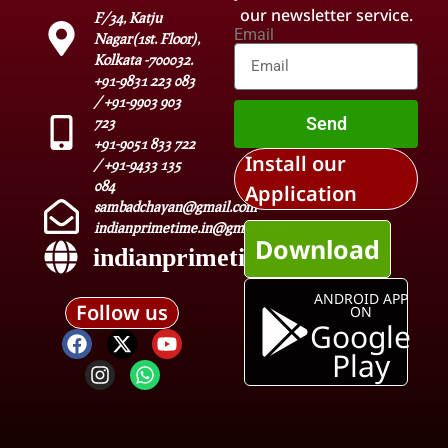
our newsletter service.
F/34, Katju
Email
Nagar(1st. Floor),
Kolkata -700032.
+91-9831 223 083
/ +91-9903 903
Send
723
+91-9051 833 722
Install our
/ +91-9433 135
084
Application
sambadchayan@gmail.com
indianprimetime.in@gmail.com
Download
indianprimetime.in
ANDROID APP
Follow us
ON
Google
Play