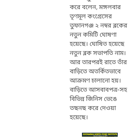
করে বলেন, মঙ্গলবার
তৃণমূল কংগ্রেসের
তুফানগঞ্জ ২ নম্বর ব্লকের
নতুন কমিটি ঘোষণা
হয়েছে। ঘোষিত হয়েছে
নতুন ব্লক সভাপতি নাম।
আর তারপরই রাতে তাঁর
বাড়িতে অতর্কিতভাবে
আক্রমণ চালানো হয়।
বাড়িতে আসবাবপত্র-সহ
বিভিন্ন জিনিস ভেঙে
তছনছ করে দেওয়া
হয়েছে।