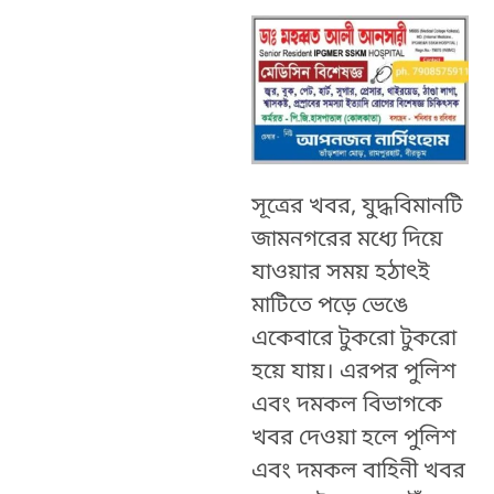
সূত্রের খবর, যুদ্ধবিমানটি
জামনগরের মধ্যে দিয়ে
যাওয়ার সময় হঠাৎই
মাটিতে পড়ে ভেঙে
একেবারে টুকরো টুকরো
হয়ে যায়। এরপর পুলিশ
এবং দমকল বিভাগকে
খবর দেওয়া হলে পুলিশ
এবং দমকল বাহিনী খবর