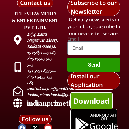
Contact us
Subscribe to our
Newsletter
TELEVIEW MEDIA
Get daily news alerts in
& ENTERTAINMENT
your inbox, subscribe to
PVT. LTD.
our newsletter service.
F/34, Katju
Email
Nagar(1st. Floor),
Kolkata -700032.
+91-9831 223 083
/ +91-9903 903
Send
723
+91-9051 833 722
Install our
/ +91-9433 135
084
Application
sambadchayan@gmail.com
indianprimetime.in@gmail.com
Download
indianprimetime.in
ANDROID APP
Follow us
ON
Google