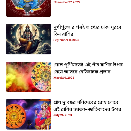
November 27, 2025
দুর্গাপুজোর পরই ভাগ্যের চাকা ঘুরবে
তিন রাশির
September 11, 2025
দোল পূর্ণিমাতেই এই পাঁচ রাশির উপর
নেমে আসবে নেতিবাচক প্রভাব
March 10, 2024
প্রায় দু’বছর শনিদেবের রোষ চলবে
এই রাশির জাতক-জাতিকাদের উপর
July 26, 2023