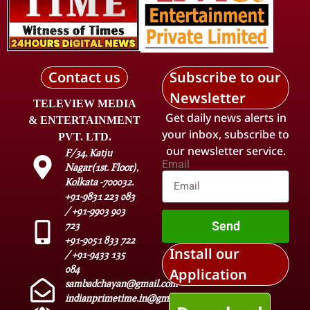
Contact us
Subscribe to our
Newsletter
TELEVIEW MEDIA
Get daily news alerts in
& ENTERTAINMENT
your inbox, subscribe to
PVT. LTD.
our newsletter service.
F/34, Katju
Email
Nagar(1st. Floor),
Kolkata -700032.
+91-9831 223 083
/ +91-9903 903
Send
723
+91-9051 833 722
Install our
/ +91-9433 135
084
Application
sambadchayan@gmail.com
indianprimetime.in@gmail.com