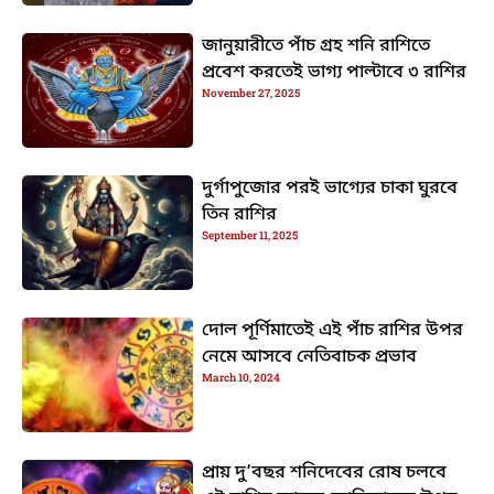
জানুয়ারীতে পাঁচ গ্রহ শনি রাশিতে
প্রবেশ করতেই ভাগ্য পাল্টাবে ৩ রাশির
November 27, 2025
দুর্গাপুজোর পরই ভাগ্যের চাকা ঘুরবে
তিন রাশির
September 11, 2025
দোল পূর্ণিমাতেই এই পাঁচ রাশির উপর
নেমে আসবে নেতিবাচক প্রভাব
March 10, 2024
প্রায় দু’বছর শনিদেবের রোষ চলবে