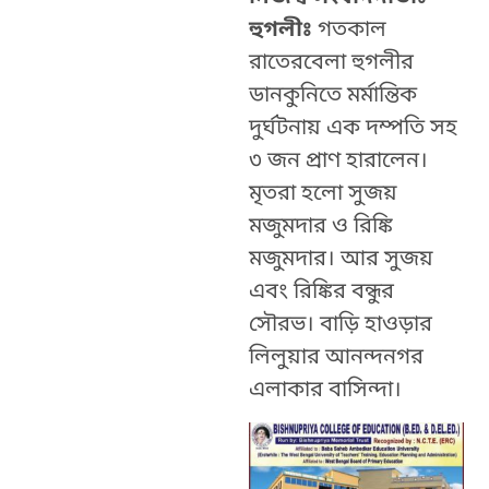
হুগলীঃ
গতকাল
রাতেরবেলা হুগলীর
ডানকুনিতে মর্মান্তিক
দুর্ঘটনায় এক দম্পতি সহ
৩ জন প্রাণ হারালেন।
মৃতরা হলো সুজয়
মজুমদার ও রিঙ্কি
মজুমদার। আর সুজয়
এবং রিঙ্কির বন্ধুর
সৌরভ। বাড়ি হাওড়ার
লিলুয়ার আনন্দনগর
এলাকার বাসিন্দা।