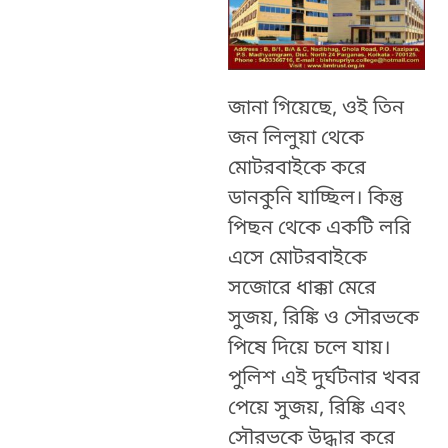
জানা গিয়েছে, ওই তিন
জন লিলুয়া থেকে
মোটরবাইকে করে
ডানকুনি যাচ্ছিল। কিন্তু
পিছন থেকে একটি লরি
এসে মোটরবাইকে
সজোরে ধাক্কা মেরে
সুজয়, রিঙ্কি ও সৌরভকে
পিষে দিয়ে চলে যায়।
পুলিশ এই দুর্ঘটনার খবর
পেয়ে সুজয়, রিঙ্কি এবং
সৌরভকে উদ্ধার করে