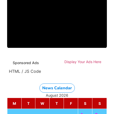
Display Your Ads Here
Sponsored Ads
HTML / JS Code
News Calendar
August 2026
M
T
W
T
F
S
S