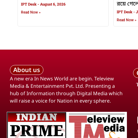
রয়ে গেলেন
IPT Desk
August 6, 2026
IPT Desk
J
Read Now »
Read Now »
About us
A new era In News World are begin. Teleview
Media & Entertainment Pvt. Ltd. Presenting a
hub of Information through Digital Media which
will raise a voice for Nation in every sphere.