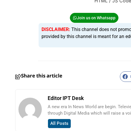
HTML / JS Cod
Join us on Whatsapp
DISCLAIMER:
This channel does not promote 
provided by this channel is meant for an ed
Share this article
Editor IPT Desk
HTML / JS Code
A new era In News World are begin. Televi
through Digital Media which will raise a vo
All Posts