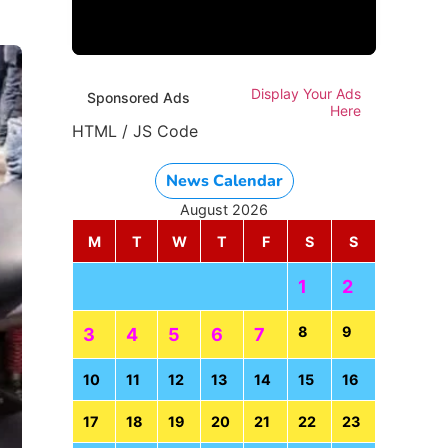
Display Your Ads
Sponsored Ads
Here
HTML / JS Code
News Calendar
August 2026
M
T
W
T
F
S
S
1
2
8
9
3
4
5
6
7
10
11
12
13
14
15
16
17
18
19
20
21
22
23