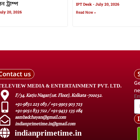
 ট্রাম্প
IPT Desk
July 20, 2026
uly 20, 2026
Read Now »
Contact us
Ge
TELEVIEW MEDIA & ENTERTAINMENT PVT. LTD.
ne
F/34, Katju Nagar(1st. Floor), Kolkata -700032.
Em
+91-9831 223 083 / +91-9903 903 723
+91-9051 833 722 / +91-9433 135 084
sambadchayan@gmail.com
indianprimetime.in@gmail.com
indianprimetime.in