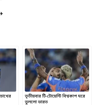
, চোখের
তৃতীয়বার টি-টোয়েন্টি বিশ্বকাপ ঘরে
তুললো ভারত