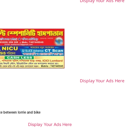
Display Your Ads Here
H
Display Your Ads Here
H
ce between lorrie and bike
Display Your Ads Here