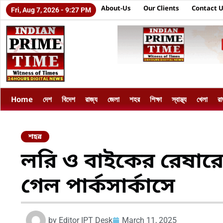
About-Us
Our Clients
Contact 
Fri, Aug 7, 2026 - 9:27 PM
Home
দেশ
বিদেশ
রাজ্য
জেলা
শহর
শিক্ষা
স্বাস্থ্য
খেলা
র
শহর
লরি ও বাইকের রেষারেষ
গেল পার্কসার্কাসে
by
Editor IPT Desk
March 11, 2025