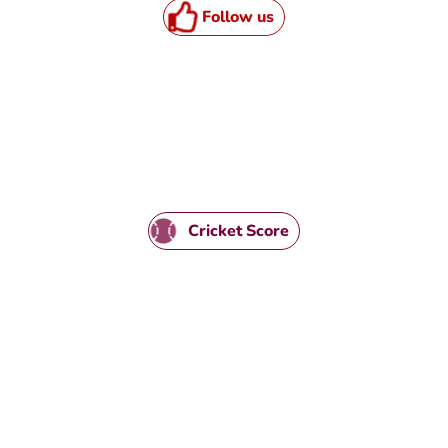
Follow us
TML / JS Code
Cricket Score
TML / JS Code