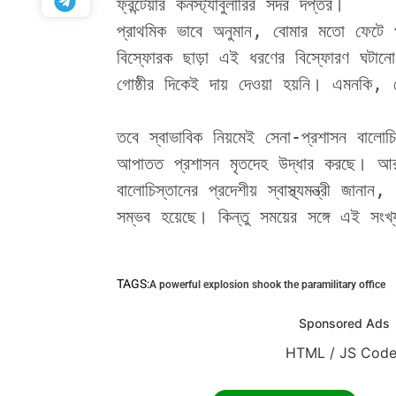
ফ্রন্টেয়ার কনস্ট্যাবুলারির সদর দপ্তর। 
প্রাথমিক ভাবে অনুমান, বোমার মতো ফেটে প
বিস্ফোরক ছাড়া এই ধরণের বিস্ফোরণ ঘটান
গোষ্ঠীর দিকেই দায় দেওয়া হয়নি। এমনকি, 
তবে স্বাভাবিক নিয়মেই সেনা-প্রশাসন বালোচিস
আপাতত প্রশাসন মৃতদেহ উদ্ধার করছে। আর
বালোচিস্তানের প্রদেশীয় স্বাস্থ্যমন্ত্রী জান
সম্ভব হয়েছে। কিন্তু সময়ের সঙ্গে এই সংখ
TAGS:
A powerful explosion shook the paramilitary office
Sponsored Ads
HTML / JS Code
HTML / JS Cod