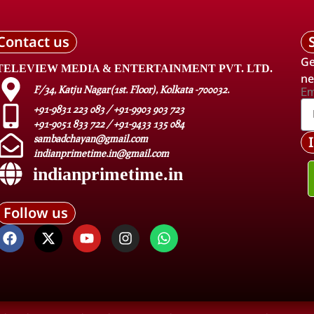
Contact us
Ge
TELEVIEW MEDIA & ENTERTAINMENT PVT. LTD.
ne
F/34, Katju Nagar(1st. Floor), Kolkata -700032.
Em
+91-9831 223 083 / +91-9903 903 723
+91-9051 833 722 / +91-9433 135 084
sambadchayan@gmail.com
indianprimetime.in@gmail.com
indianprimetime.in
Follow us