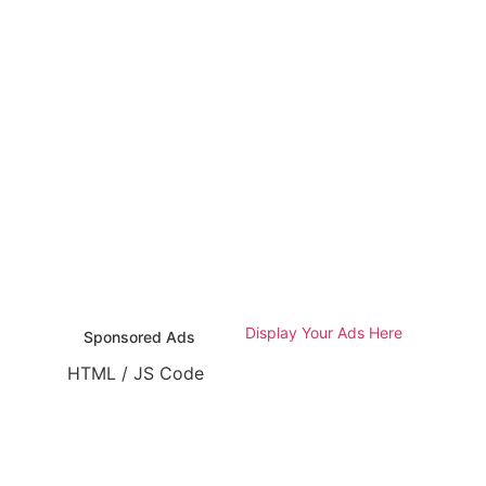
TML / JS Code
Display Your Ads Here
Sponsored Ads
HTML / JS Code