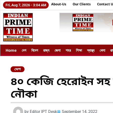
About-Us
Our Clients
Contact 
Fri, Aug 7, 2026 - 3:04 AM
Home
দেশ
বিদেশ
রাজ্য
জেলা
শহর
শিক্ষা
স্বাস্থ্য
খেলা
র
দেশ
৪০ কেজি হেরোইন সহ 
নৌকা
by
Editor IPT Desk
September 14, 2022