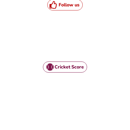
Follow us
TML / JS Code
Cricket Score