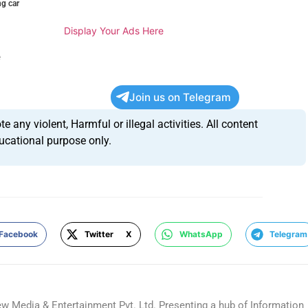
ng car
Display Your Ads Here
e
Join us on Telegram
any violent, Harmful or illegal activities. All content
ucational purpose only.
Facebook
Twitter X
WhatsApp
Telegram
ew Media & Entertainment Pvt. Ltd. Presenting a hub of Information