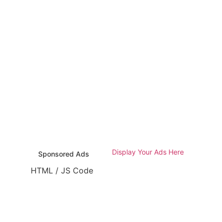
TML / JS Code
Display Your Ads Here
Sponsored Ads
HTML / JS Code
TML / JS Code