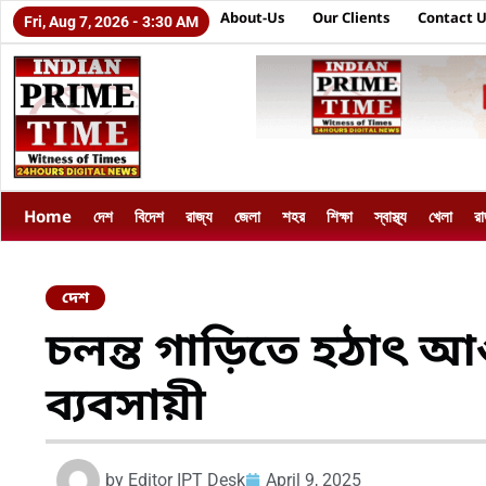
About-Us
Our Clients
Contact 
Fri, Aug 7, 2026 - 3:30 AM
Home
দেশ
বিদেশ
রাজ্য
জেলা
শহর
শিক্ষা
স্বাস্থ্য
খেলা
র
দেশ
চলন্ত গাড়িতে হঠাৎ 
ব্যবসায়ী
by
Editor IPT Desk
April 9, 2025