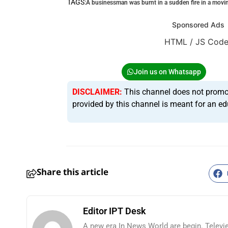
TAGS:
A businessman was burnt in a sudden fire in a movi
Sponsored Ads
HTML / JS Cod
Join us on Whatsapp
DISCLAIMER:
This channel does not promote 
provided by this channel is meant for an ed
Share this article
Editor IPT Desk
A new era In News World are begin. Televi