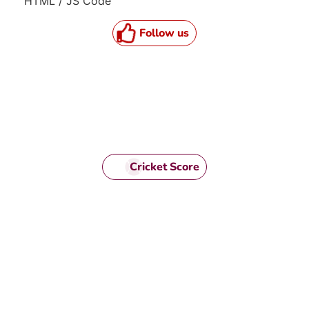
HTML / JS Code
Follow us
Cricket Score