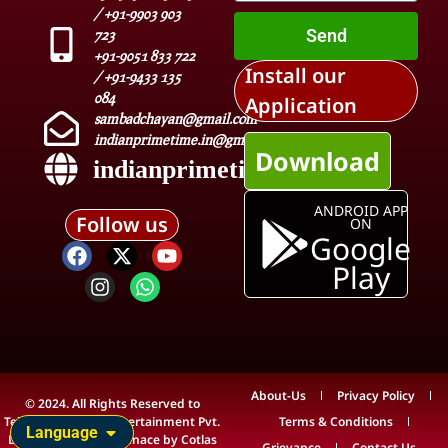
/ +91-9903 903
Send
723
+91-9051 833 722
Install our
/ +91-9433 135
084
Application
sambadchayan@gmail.com
indianprimetime.in@gmail.com
Download
indianprimetime.in
ANDROID APP
Follow us
ON
Google
Play
About-Us
Privacy Policy
© 2024. All Rights Reserved to
Teleview Media & Entertainment Pvt.
Terms & Conditions
Language
Ltd. Technical Maintenace by
Cotlas
Grievance
Contact Us