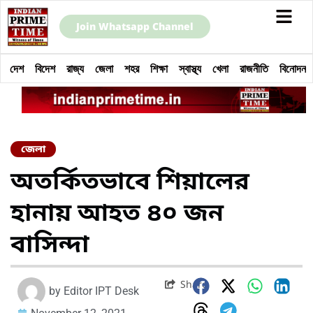
Join Whatsapp Channel
দেশ
বিদেশ
রাজ্য
জেলা
শহর
শিক্ষা
স্বাস্থ্য
খেলা
রাজনীতি
বিনোদন
জেলা
অতর্কিতভাবে শিয়ালের
হানায় আহত ৪০ জন
বাসিন্দা
Share
by
Editor IPT Desk