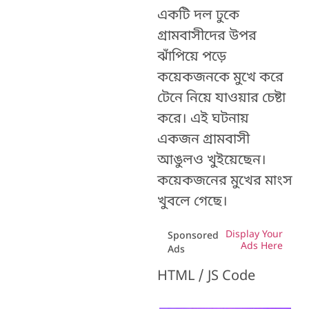
একটি দল ঢুকে
গ্রামবাসীদের উপর
ঝাঁপিয়ে পড়ে
কয়েকজনকে মুখে করে
টেনে নিয়ে যাওয়ার চেষ্টা
করে। এই ঘটনায়
একজন গ্রামবাসী
আঙুলও খুইয়েছেন।
কয়েকজনের মুখের মাংস
খুবলে গেছে।
Display Your
Sponsored
Ads Here
Ads
HTML / JS Code