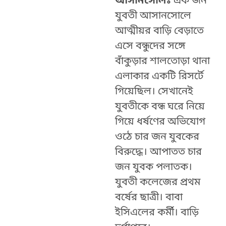
আসানসোলঃ
এক জন
যুবতী আসানসোলে
আত্মীয়র বাড়ি বেড়াতে
এসে বন্ধুদের সঙ্গে
বাঁকুড়ার শালতোড়া থানা
এলাকার একটি রিসর্টে
গিয়েছিল। সেখানেই
যুবতীকে বন্ধ ঘরে নিয়ে
গিয়ে ধর্ষণের অভিযোগ
ওঠে চার জন যুবকের
বিরুদ্ধে। আপাতত চার
জন যুবক পলাতক।
যুবতী কলেজের প্রথম
বর্ষের ছাত্রী। বাবা
ইসিএলের কর্মী। বাড়ি