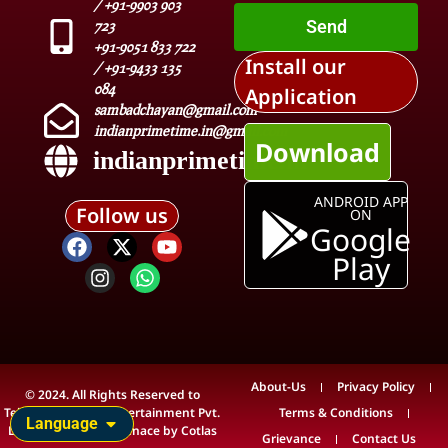
/ +91-9903 903
Send
723
+91-9051 833 722
Install our
/ +91-9433 135
084
Application
sambadchayan@gmail.com
indianprimetime.in@gmail.com
Download
indianprimetime.in
ANDROID APP
Follow us
ON
Google
Play
About-Us
Privacy Policy
© 2024. All Rights Reserved to
Teleview Media & Entertainment Pvt.
Terms & Conditions
Language
Ltd. Technical Maintenace by
Cotlas
Grievance
Contact Us