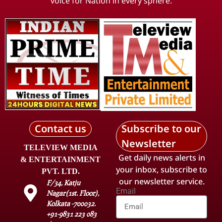
voice for Nation in every sphere.
Contact us
Subscribe to our
Newsletter
TELEVIEW MEDIA
Get daily news alerts in
& ENTERTAINMENT
your inbox, subscribe to
PVT. LTD.
our newsletter service.
F/34, Katju
Email
Nagar(1st. Floor),
Kolkata -700032.
+91-9831 223 083