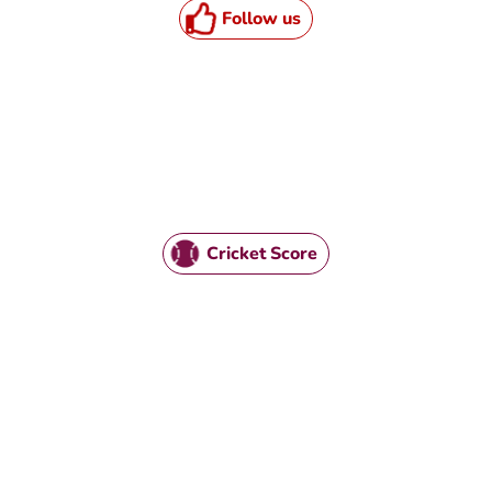
Follow us
TML / JS Code
Cricket Score