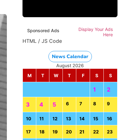
Display Your Ads
Sponsored Ads
Here
HTML / JS Code
News Calendar
August 2026
M
T
W
T
F
S
S
1
2
6
7
8
9
3
4
5
10
11
12
13
14
15
16
17
18
19
20
21
22
23