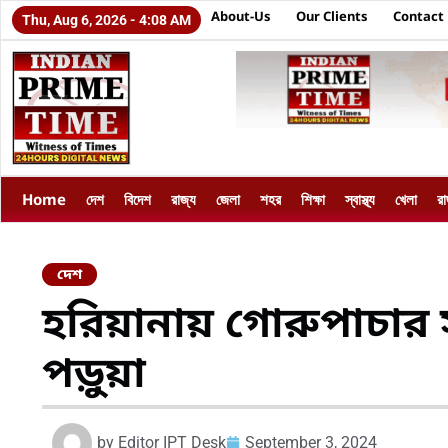
About-Us
Our Clients
Contact
Thu, Aug 6, 2026 - 4:08 AM
Home
দেশ
বিদেশ
রাজ্য
জেলা
শহর
শিক্ষা
স্বাস্থ্য
খেলা
র
দেশ
হরিয়ানায় গোরুপাচার সন
পড়ুয়া
by
Editor IPT Desk
September 3, 2024