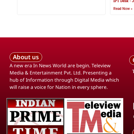
IPT Desk
J
Read Now »
About us
A new era In News World are begin. Teleview
Media & Entertainment Pvt. Ltd. Presenting a
hub of Information through Digital Media which
will raise a voice for Nation in every sphere.