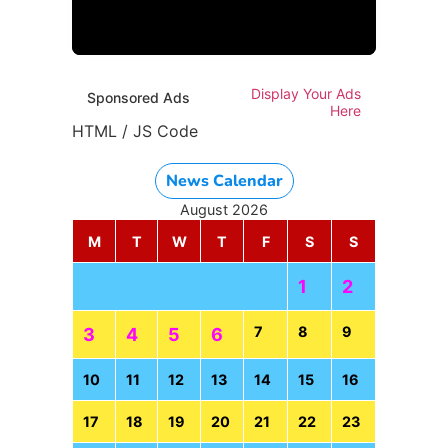
Display Your Ads
Sponsored Ads
Here
HTML / JS Code
HTML / JS Code
News Calendar
August 2026
M
T
W
T
F
S
S
1
2
7
8
9
3
4
5
6
10
11
12
13
14
15
16
17
18
19
20
21
22
23