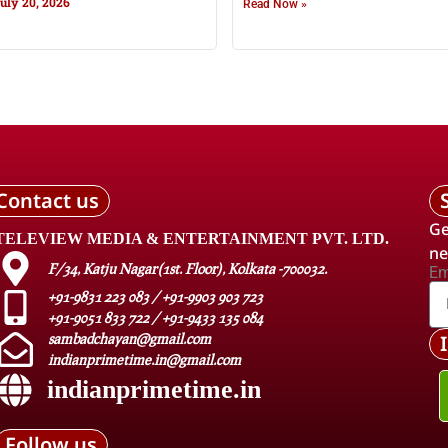
uly 20, 2026
Read Now »
Contact us
Ge
TELEVIEW MEDIA & ENTERTAINMENT PVT. LTD.
ne
F/34, Katju Nagar(1st. Floor), Kolkata -700032.
Em
+91-9831 223 083 / +91-9903 903 723
+91-9051 833 722 / +91-9433 135 084
sambadchayan@gmail.com
indianprimetime.in@gmail.com
indianprimetime.in
Follow us