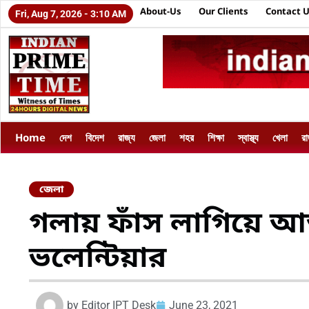
About-Us
Our Clients
Contact 
Fri, Aug 7, 2026 - 3:10 AM
Home
দেশ
বিদেশ
রাজ্য
জেলা
শহর
শিক্ষা
স্বাস্থ্য
খেলা
র
জেলা
গলায় ফাঁস লাগিয়ে আ
ভলেন্টিয়ার
by
Editor IPT Desk
June 23, 2021