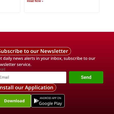
Read Now »
Subscribe to our Newsletter
t daily news alerts in your inbox, subscribe to our
wsletter service.
ail
Send
Install our Application
ANDROID APP ON
Download
Google Play