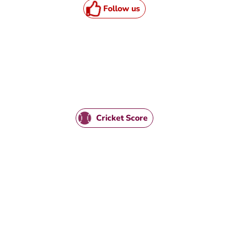
Follow us
Cricket Score
TML / JS Code