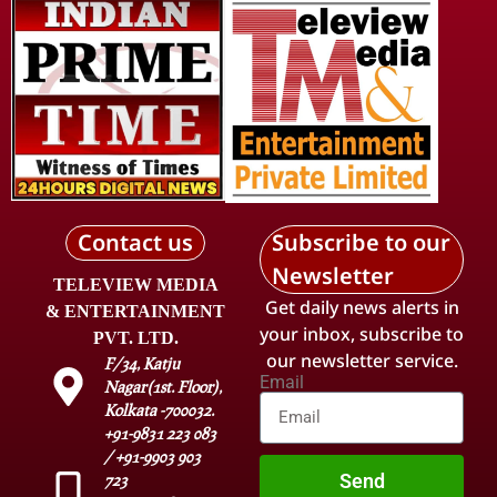
Contact us
Subscribe to our
Newsletter
TELEVIEW MEDIA
Get daily news alerts in
& ENTERTAINMENT
your inbox, subscribe to
PVT. LTD.
our newsletter service.
F/34, Katju
Email
Nagar(1st. Floor),
Kolkata -700032.
+91-9831 223 083
/ +91-9903 903
Send
723