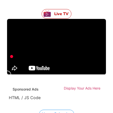
Live TV
Display Your Ads Here
Sponsored Ads
HTML / JS Code