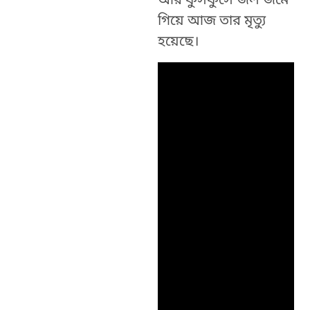
আর ফুসফুসে জল জমে
গিয়ে আজ তার মৃত্যু
হয়েছে।