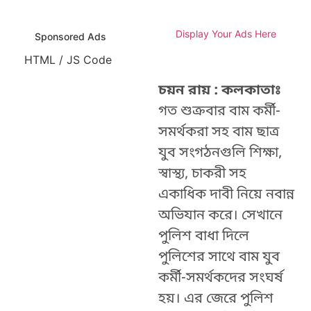
Display Your Ads Here
Sponsored Ads
HTML / JS Code
চয়ন রায় : কলকাতাঃ
গত শুক্রবার বাম কর্মী-
সমর্থকরা সহ বাম ছাত্র
যুব সংগঠনগুলি শিক্ষা,
স্বাস্থ্য, চাকরী সহ
একাধিক দাবী নিয়ে নবান্ন
অভিযান করে। সেখানে
পুলিশ বাধা দিলে
পুলিশের সাথে বাম যুব
কর্মী-সমর্থকদের সংঘর্ষ
হয়। এর জেরে পুলিশ