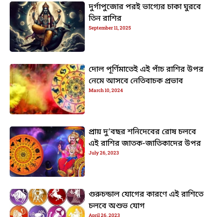
দুর্গাপুজোর পরই ভাগ্যের চাকা ঘুরবে
তিন রাশির
September 11, 2025
দোল পূর্ণিমাতেই এই পাঁচ রাশির উপর
নেমে আসবে নেতিবাচক প্রভাব
March 10, 2024
প্রায় দু’বছর শনিদেবের রোষ চলবে
এই রাশির জাতক-জাতিকাদের উপর
July 26, 2023
গুরুচন্ডাল যোগের কারণে এই রাশিতে
চলবে অশুভ যোগ
April 26, 2023