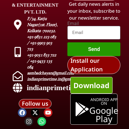
Get daily news alerts in
& ENTERTAINMENT
your inbox, subscribe to
PVT. LTD.
our newsletter service.
F/34, Katju
Email
Nagar(1st. Floor),
Kolkata -700032.
+91-9831 223 083
/ +91-9903 903
Send
723
+91-9051 833 722
Install our
/ +91-9433 135
084
Application
sambadchayan@gmail.com
indianprimetime.in@gmail.com
Download
indianprimetime.in
ANDROID APP
Follow us
ON
Google
Play