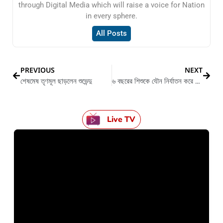
through Digital Media which will raise a voice for Nation
in every sphere.
All Posts
PREVIOUS
NEXT
শেষমেষ তৃণমূল ছাড়লেন শুভেন্দু
৬ বছরের শিশুকে যৌন নির্যাতন করে ফেলে দেওয়ার জেরে গ্রেপ্তার ১
Live TV