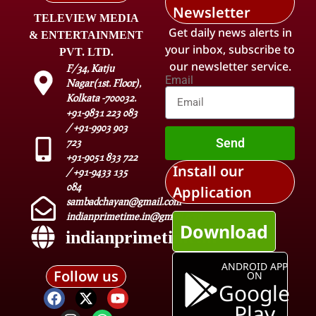
Newsletter
TELEVIEW MEDIA
Get daily news alerts in
& ENTERTAINMENT
your inbox, subscribe to
PVT. LTD.
our newsletter service.
F/34, Katju
Email
Nagar(1st. Floor),
Kolkata -700032.
+91-9831 223 083
/ +91-9903 903
Send
723
+91-9051 833 722
Install our
/ +91-9433 135
084
Application
sambadchayan@gmail.com
indianprimetime.in@gmail.com
Download
indianprimetime.in
ANDROID APP
Follow us
ON
Google
Play