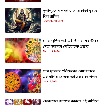
দুর্গাপুজোর পরই ভাগ্যের চাকা ঘুরবে
তিন রাশির
September 11, 2025
দোল পূর্ণিমাতেই এই পাঁচ রাশির উপর
নেমে আসবে নেতিবাচক প্রভাব
March 10, 2024
প্রায় দু’বছর শনিদেবের রোষ চলবে
এই রাশির জাতক-জাতিকাদের উপর
July 26, 2023
গুরুচন্ডাল যোগের কারণে এই রাশিতে